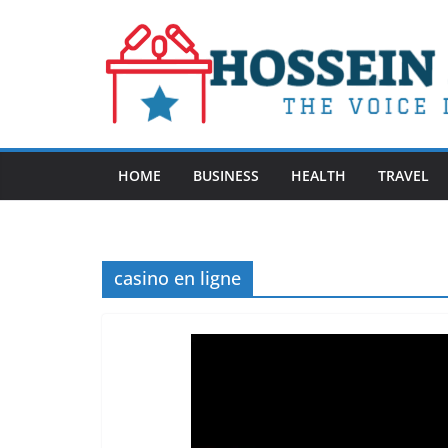
Skip
to
content
HOME
BUSINESS
HEALTH
TRAVEL
casino en ligne