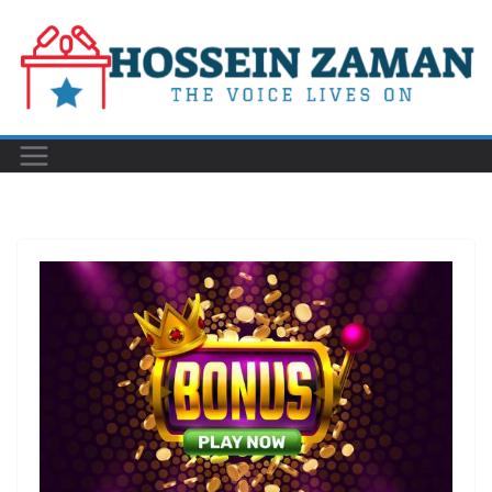
Skip
to
content