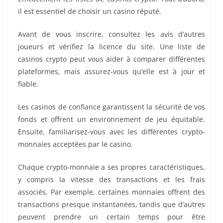
il est essentiel de choisir un casino réputé.
Avant de vous inscrire, consultez les avis d’autres
joueurs et vérifiez la licence du site. Une liste de
casinos crypto peut vous aider à comparer différentes
plateformes, mais assurez-vous qu’elle est à jour et
fiable.
Les casinos de confiance garantissent la sécurité de vos
fonds et offrent un environnement de jeu équitable.
Ensuite, familiarisez-vous avec les différentes crypto-
monnaies acceptées par le casino.
Chaque crypto-monnaie a ses propres caractéristiques,
y compris la vitesse des transactions et les frais
associés. Par exemple, certaines monnaies offrent des
transactions presque instantanées, tandis que d’autres
peuvent prendre un certain temps pour être