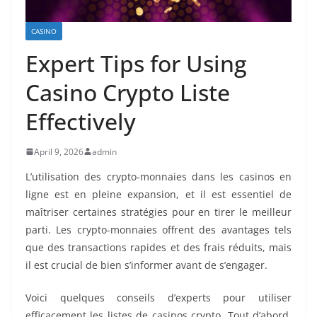
CASINO
Expert Tips for Using
Casino Crypto Liste
Effectively
April 9, 2026
admin
L’utilisation des crypto-monnaies dans les casinos en
ligne est en pleine expansion, et il est essentiel de
maîtriser certaines stratégies pour en tirer le meilleur
parti. Les crypto-monnaies offrent des avantages tels
que des transactions rapides et des frais réduits, mais
il est crucial de bien s’informer avant de s’engager.
Voici quelques conseils d’experts pour utiliser
efficacement les listes de casinos crypto. Tout d’abord,