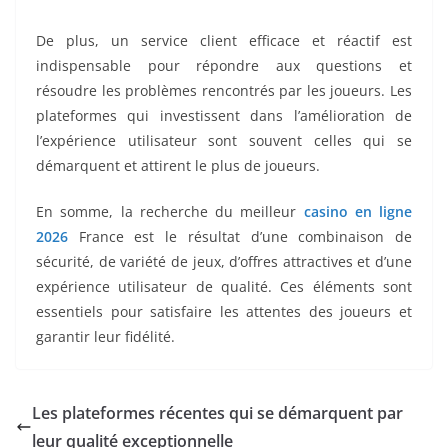
De plus, un service client efficace et réactif est
indispensable pour répondre aux questions et
résoudre les problèmes rencontrés par les joueurs. Les
plateformes qui investissent dans l’amélioration de
l’expérience utilisateur sont souvent celles qui se
démarquent et attirent le plus de joueurs.
En somme, la recherche du meilleur
casino en ligne
2026
France est le résultat d’une combinaison de
sécurité, de variété de jeux, d’offres attractives et d’une
expérience utilisateur de qualité. Ces éléments sont
essentiels pour satisfaire les attentes des joueurs et
garantir leur fidélité.
Les plateformes récentes qui se démarquent par
leur qualité exceptionnelle