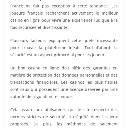
France ne fait pas exception à cette tendance. Les
joueurs français recherchent activement le meilleur
casino en ligne pour vivre une expérience ludique à la
fois sécurisée et divertissante.
Plusieurs facteurs expliquent cette quête incessante
pour trouver la plateforme idéale. Tout d’abord, la
sécurité est un aspect primordial pour les joueurs.
Un bon casino en ligne doit offrir des garanties en
matière de protection des données personnelles et des
transactions financières. Les casinos les plus fiables
sont ceux qui possèdent une licence délivrée par une
autorité de régulation reconnue.
Cela assure aux utilisateurs que le site respecte des
normes strictes de sécurité et d’équité dans les jeux
proposés. De plus, les méthodes de paiement