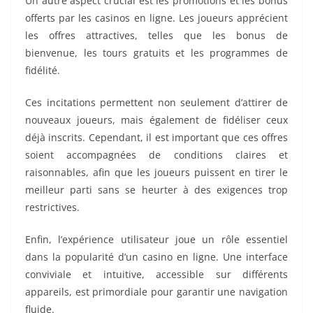
Un autre aspect crucial est les promotions et les bonus
offerts par les casinos en ligne. Les joueurs apprécient
les offres attractives, telles que les bonus de
bienvenue, les tours gratuits et les programmes de
fidélité.
Ces incitations permettent non seulement d’attirer de
nouveaux joueurs, mais également de fidéliser ceux
déjà inscrits. Cependant, il est important que ces offres
soient accompagnées de conditions claires et
raisonnables, afin que les joueurs puissent en tirer le
meilleur parti sans se heurter à des exigences trop
restrictives.
Enfin, l’expérience utilisateur joue un rôle essentiel
dans la popularité d’un casino en ligne. Une interface
conviviale et intuitive, accessible sur différents
appareils, est primordiale pour garantir une navigation
fluide.