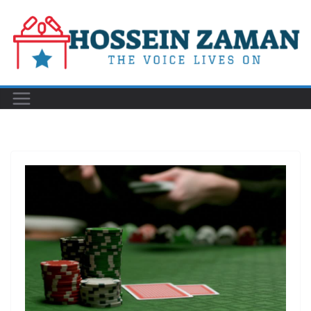
Skip
to
content