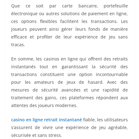
Que ce soit par carte bancaire, portefeuille
électronique ou autres solutions de paiement en ligne,
ces options flexibles facilitent les transactions. Les
joueurs peuvent ainsi gérer leurs fonds de manière
efficace et profiter de leur expérience de jeu sans
tracas.
En somme, les casinos en ligne qui offrent des retraits
instantanés tout en garantissant la sécurité des
transactions constituent une option incontournable
pour les amateurs de jeux de hasard. Avec des
mesures de sécurité avancées et une rapidité de
traitement des gains, ces plateformes répondent aux
attentes des joueurs modernes.
casino en ligne retrait instantané
fiable, les utilisateurs
s’assurent de vivre une expérience de jeu agréable,
sécurisée et sans stress.