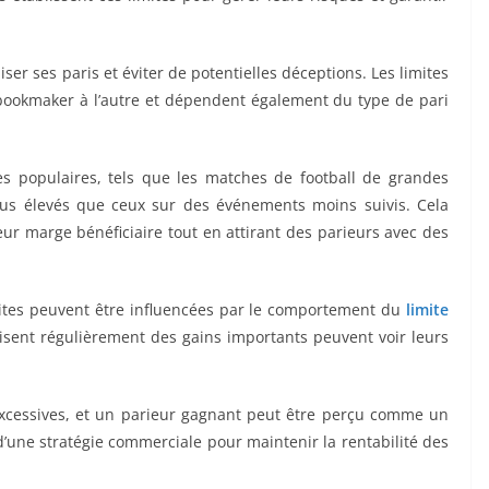
er ses paris et éviter de potentielles déceptions. Les limites
bookmaker à l’autre et dépendent également du type de pari
s populaires, tels que les matches de football de grandes
lus élevés que ceux sur des événements moins suivis. Cela
eur marge bénéficiaire tout en attirant des parieurs avec des
mites peuvent être influencées par le comportement du
limite
lisent régulièrement des gains importants peuvent voir leurs
excessives, et un parieur gagnant peut être perçu comme un
 d’une stratégie commerciale pour maintenir la rentabilité des