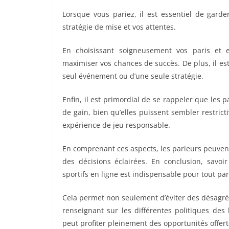
Lorsque vous pariez, il est essentiel de garder
stratégie de mise et vos attentes.
En choisissant soigneusement vos paris et 
maximiser vos chances de succès. De plus, il est
seul événement ou d’une seule stratégie.
Enfin, il est primordial de se rappeler que les pa
de gain, bien qu’elles puissent sembler restrict
expérience de jeu responsable.
En comprenant ces aspects, les parieurs peuvent
des décisions éclairées. En conclusion, savoi
sportifs en ligne est indispensable pour tout par
Cela permet non seulement d’éviter des désagré
renseignant sur les différentes politiques de
peut profiter pleinement des opportunités offerte