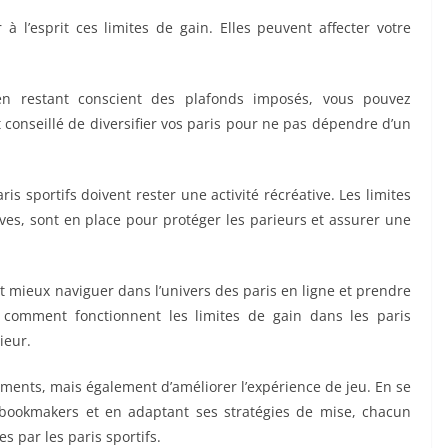
 à l’esprit ces limites de gain. Elles peuvent affecter votre
en restant conscient des plafonds imposés, vous pouvez
 conseillé de diversifier vos paris pour ne pas dépendre d’un
ris sportifs doivent rester une activité récréative. Les limites
ives, sont en place pour protéger les parieurs et assurer une
 mieux naviguer dans l’univers des paris en ligne et prendre
r comment fonctionnent les limites de gain dans les paris
ieur.
ments, mais également d’améliorer l’expérience de jeu. En se
s bookmakers et en adaptant ses stratégies de mise, chacun
s par les paris sportifs.