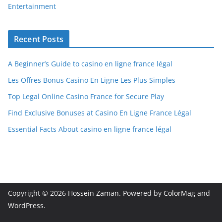
Entertainment
Recent Posts
A Beginner’s Guide to casino en ligne france légal
Les Offres Bonus Casino En Ligne Les Plus Simples
Top Legal Online Casino France for Secure Play
Find Exclusive Bonuses at Casino En Ligne France Légal
Essential Facts About casino en ligne france légal
Copyright © 2026
Hossein Zaman
. Powered by
ColorMag
and
WordPress
.