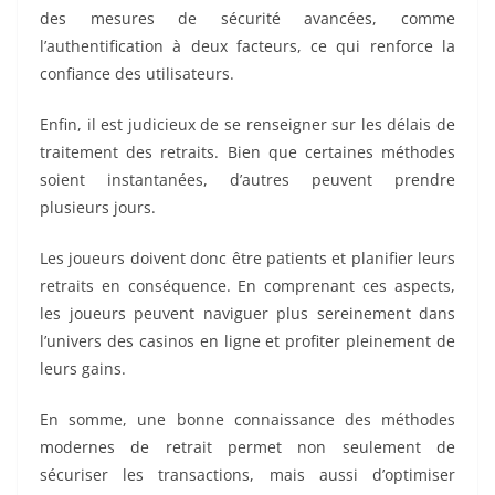
des mesures de sécurité avancées, comme
l’authentification à deux facteurs, ce qui renforce la
confiance des utilisateurs.
Enfin, il est judicieux de se renseigner sur les délais de
traitement des retraits. Bien que certaines méthodes
soient instantanées, d’autres peuvent prendre
plusieurs jours.
Les joueurs doivent donc être patients et planifier leurs
retraits en conséquence. En comprenant ces aspects,
les joueurs peuvent naviguer plus sereinement dans
l’univers des casinos en ligne et profiter pleinement de
leurs gains.
En somme, une bonne connaissance des méthodes
modernes de retrait permet non seulement de
sécuriser les transactions, mais aussi d’optimiser