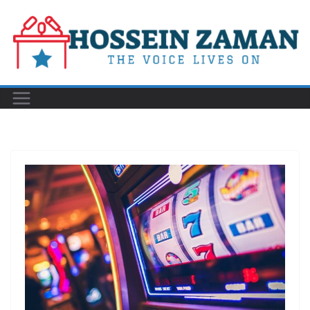
Skip
to
content