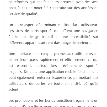
plateformes qui ont fait leurs preuves, avec des avis
positifs et une notoriété construite sur des années de
service de qualité.
Un autre aspect déterminant est l’interface utilisateur.
Les sites de paris sportifs qui offrent une navigation
fluide, un design intuitif et une accessibilité sur
différents appareils attirent davantage de parieurs.
Une interface bien conçue permet aux utilisateurs de
placer leurs paris rapidement et efficacement, ce qui
est essentiel, surtout lors d’événements sportifs
majeurs. De plus, une application mobile fonctionnelle
peut également renforcer l’expérience, permettant aux
utilisateurs de parier en toute simplicité, où qu’ils
soient.
Les promotions et les bonus constituent également un
facteur d’attractivité pour les parieurs. Les sites qui