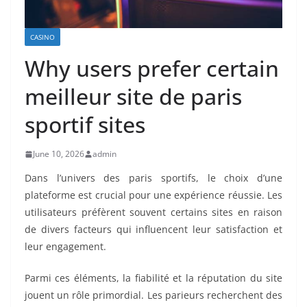
CASINO
Why users prefer certain
meilleur site de paris
sportif sites
June 10, 2026
admin
Dans l’univers des paris sportifs, le choix d’une
plateforme est crucial pour une expérience réussie. Les
utilisateurs préfèrent souvent certains sites en raison
de divers facteurs qui influencent leur satisfaction et
leur engagement.
Parmi ces éléments, la fiabilité et la réputation du site
jouent un rôle primordial. Les parieurs recherchent des