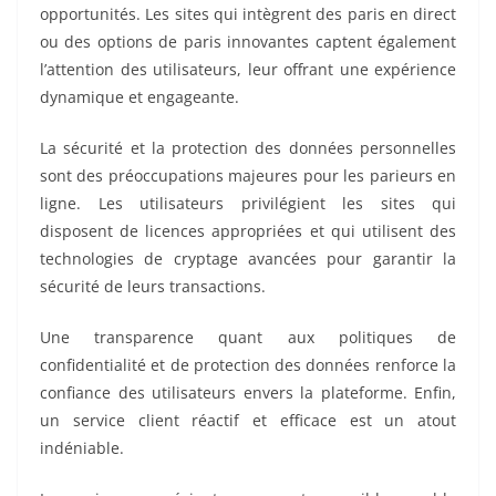
opportunités. Les sites qui intègrent des paris en direct
ou des options de paris innovantes captent également
l’attention des utilisateurs, leur offrant une expérience
dynamique et engageante.
La sécurité et la protection des données personnelles
sont des préoccupations majeures pour les parieurs en
ligne. Les utilisateurs privilégient les sites qui
disposent de licences appropriées et qui utilisent des
technologies de cryptage avancées pour garantir la
sécurité de leurs transactions.
Une transparence quant aux politiques de
confidentialité et de protection des données renforce la
confiance des utilisateurs envers la plateforme. Enfin,
un service client réactif et efficace est un atout
indéniable.