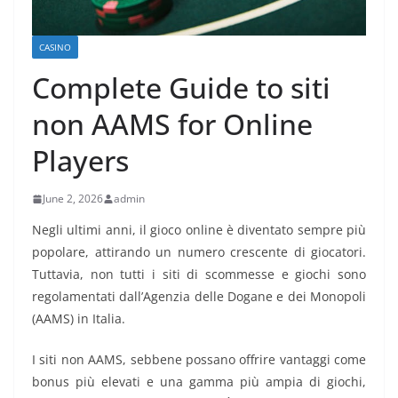
CASINO
Complete Guide to siti
non AAMS for Online
Players
June 2, 2026
admin
Negli ultimi anni, il gioco online è diventato sempre più
popolare, attirando un numero crescente di giocatori.
Tuttavia, non tutti i siti di scommesse e giochi sono
regolamentati dall’Agenzia delle Dogane e dei Monopoli
(AAMS) in Italia.
I siti non AAMS, sebbene possano offrire vantaggi come
bonus più elevati e una gamma più ampia di giochi,