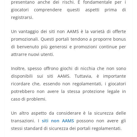
presentano anche dei rischi. È fondamentale per i
giocatori comprendere questi aspetti prima di
registrarsi.
Un vantaggio dei siti non AAMS è la varietà di offerte
promozionali. Questi portali tendono a proporre bonus
di benvenuto più generosi e promozioni continue per
attrarre nuovi utenti.
Inoltre, spesso offrono giochi di nicchia che non sono
disponibili sui siti AAMS. Tuttavia, è importante
ricordare che, essendo non regolamentati, i giocatori
potrebbero non avere la stessa protezione legale in
caso di problemi.
Un altro aspetto da considerare è la sicurezza delle
transazioni. I
siti non AAMS
possono non avere gli
stessi standard di sicurezza dei portali regolamentati.