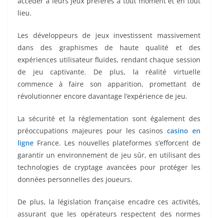
accéder à leurs jeux préférés à tout moment et en tout
lieu.
Les développeurs de jeux investissent massivement
dans des graphismes de haute qualité et des
expériences utilisateur fluides, rendant chaque session
de jeu captivante. De plus, la réalité virtuelle
commence à faire son apparition, promettant de
révolutionner encore davantage l’expérience de jeu.
La sécurité et la réglementation sont également des
préoccupations majeures pour les casinos
casino en
ligne
France. Les nouvelles plateformes s’efforcent de
garantir un environnement de jeu sûr, en utilisant des
technologies de cryptage avancées pour protéger les
données personnelles des joueurs.
De plus, la législation française encadre ces activités,
assurant que les opérateurs respectent des normes