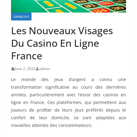
GAMBLING
Les Nouveaux Visages
Du Casino En Ligne
France
June 2, 2026
admin
Le monde des jeux d’argent a connu une
transformation significative au cours des dernières
années, particulièrement avec l’essor des casinos en
ligne en France. Ces plateformes, qui permettent aux
joueurs de profiter de leurs jeux préférés depuis le
confort de leur domicile, se sont adaptées aux
nouvelles attentes des consommateurs.